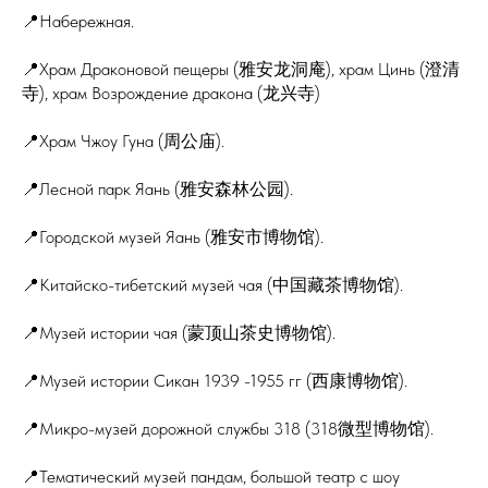
📍Набережная.
📍Храм Драконовой пещеры (雅安龙洞庵), храм Цинь (澄清
寺), храм Возрождение дракона (龙兴寺)
📍Храм Чжоу Гуна (周公庙).
📍Лесной парк Яань (雅安森林公园).
📍Городской музей Яань (雅安市博物馆).
📍Китайско-тибетский музей чая (中国藏茶博物馆).
📍Музей истории чая (蒙顶山茶史博物馆).
📍Музей истории Сикан 1939 -1955 гг (西康博物馆).
📍Микро-музей дорожной службы 318 (318微型博物馆).
📍Тематический музей пандам, большой театр с шоу