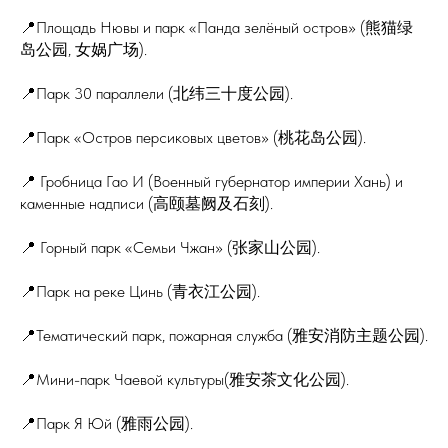
📍Площадь Нювы и парк «Панда зелёный остров» (熊猫绿
岛公园, 女娲广场).
📍Парк 30 параллели (北纬三十度公园).
📍Парк «Остров персиковых цветов» (桃花岛公园).
📍 Гробница Гао И (Военный губернатор империи Хань) и
каменные надписи (高颐墓阙及石刻).
📍 Горный парк «Семьи Чжан» (张家山公园).
📍Парк на реке Цинь (青衣江公园).
📍Тематический парк, пожарная служба (雅安消防主题公园).
📍Мини-парк Чаевой культуры(雅安茶文化公园).
📍Парк Я Юй (雅雨公园).