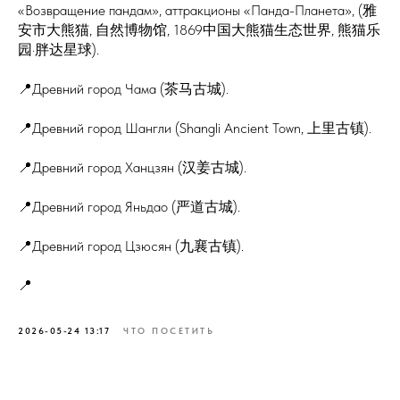
«Возвращение пандам», аттракционы «Панда-Планета», (雅
安市大熊猫, 自然博物馆, 1869中国大熊猫生态世界, 熊猫乐
园·胖达星球).
📍Древний город Чама (茶马古城).
📍Древний город Шангли (Shangli Ancient Town, 上里古镇).
📍Древний город Ханцзян (汉姜古城).
📍Древний город Яньдао (严道古城).
📍Древний город Цзюсян (九襄古镇).
📍
2026-05-24 13:17
ЧТО ПОСЕТИТЬ