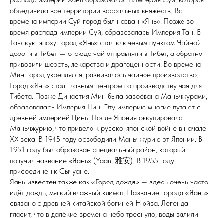
объединила все территории вассальных княжеств. Во
времена империи Суй город был назван «Янь». Позже во
время распада империи Суй, образовалась Империя Тан. В
Танскую эпоху город «Янь» стал ключевым пунктом Чайной
дороги в Тибет — отсюда чай отправляли в Тибет, а обратно
привозили шерсть, лекарства и драгоценности. Во времена
Мин город укреплялся, развивалось чайное производство.
Город «Янь» стал главным центром по производству чая для
Тибета. Позже Династия Мин была завоёвана Маньчжурами,
образовалась Империя Цин. Эту империю многие путают с
древней империей Цинь. После Япония оккупировала
Маньчжурию, что привело к русско-японской войне в начале
XX века. В 1945 году освободили Маньчжурию от Японии. В
1951 году был образован специальный район, который
получил название «Яань» (Yaan, 雅安). В 1955 году
присоединен к Сычуане.
Яань известен также как «Город дождя» — здесь очень часто
идёт дождь, мягкий влажный климат. Название города «Яань»
связано с древней китайской богиней Нюйва. Легенда
гласит, что в далёкие времена небо треснуло, воды залили