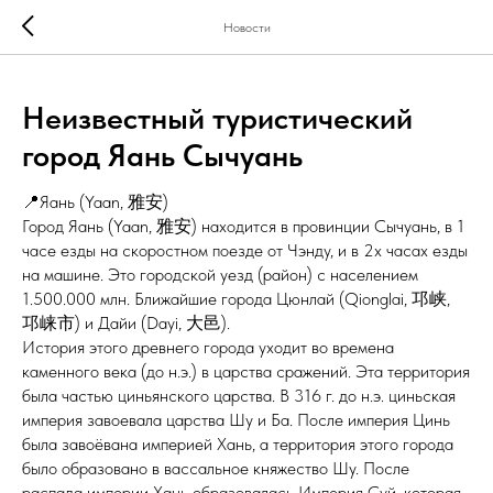
Новости
Неизвестный туристический
город Яань Сычуань
📍Яань (Yaan, 雅安)
Город Яань (Yaan, 雅安) находится в провинции Сычуань, в 1
часе езды на скоростном поезде от Чэнду, и в 2х часах езды
на машине. Это городской уезд (район) с населением
1.500.000 млн. Ближайшие города Цюнлай (Qionglai, 邛峡,
邛崃市) и Дайи (Dayi, 大邑).
История этого древнего города уходит во времена
каменного века (до н.э.) в царства сражений. Эта территория
была частью циньянского царства. В 316 г. до н.э. циньская
империя завоевала царства Шу и Ба. После империя Цинь
была завоёвана империей Хань, а территория этого города
было образовано в вассальное княжество Шу. После
распада империи Хань образовалась Империя Суй, которая