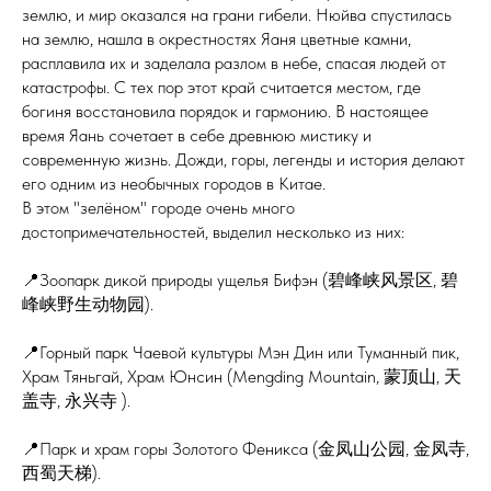
землю, и мир оказался на грани гибели. Нюйва спустилась
на землю, нашла в окрестностях Яаня цветные камни,
расплавила их и заделала разлом в небе, спасая людей от
катастрофы. С тех пор этот край считается местом, где
богиня восстановила порядок и гармонию. В настоящее
время Яань сочетает в себе древнюю мистику и
современную жизнь. Дожди, горы, легенды и история делают
его одним из необычных городов в Китае.
В этом "зелёном" городе очень много
достопримечательностей, выделил несколько из них:
📍Зоопарк дикой природы ущелья Бифэн (碧峰峡风景区, 碧
峰峡野生动物园).
📍Горный парк Чаевой культуры Мэн Дин или Туманный пик,
Храм Тяньгай, Храм Юнсин (Mengding Mountain, 蒙顶山, 天
盖寺, 永兴寺 ).
📍Парк и храм горы Золотого Феникса (金凤山公园, 金凤寺,
西蜀天梯).