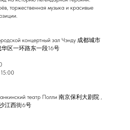
ёв, торжественная музыка и красивые
озиции.
 Городской концертный зал Чэнду 成都城市
成华区一环路东一段16号
0
 15:00
: Нанкинский театр Полли 南京保利大剧院 ,
沙江西街6号