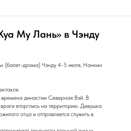
Хуа Му Лань» в Чэнду
» (балет-драма) Чэнду 4-5 июля, Нанкин
ектакля:
 времена династии Северная Вэй. В
 враги вторглись на территорию. Девушка
ожилого отца и отправляется служить в
переживает трудности военной жизни,