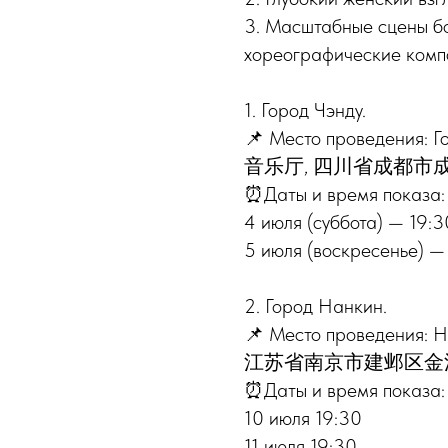
3. Масштабные сцены бо
хореографические комп
1. Город Чэнду.
📌 Место проведения:
音乐厅, 四川省成都市
⏰Даты и время показа:
4 июля (суббота) — 19:3
5 июля (воскресенье) —
2. Город Нанкин.
📌 Место проведения
江苏省南京市建邺区金
⏰Даты и время показа:
10 июля 19:30
11 июля 19:30