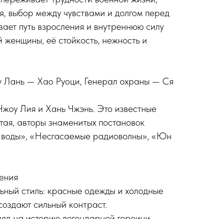
, выбор между чувствами и долгом перед
ает путь взросления и внутреннюю силу
 женщины, её стойкость, нежность и
у Лань — Хао Руоци, Генерал охраны — Ся
Чжоу Лия и Хань Чжэнь. Это известные
ая, авторы знаменитых постановок
е воды», «Несгасаемые радиоволны», «Юн
ения
льный стиль: красные одежды и холодные
создают сильный контраст.
гляд на историю легендарной героини.