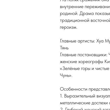
внутренние переживания
родиной. Драма показыв
традиционной восточной
героизм.
Главные артисты: Хуа М
Тянь
Главные постановщики: 
женские хореографы Кит
«Зелёные горы и чисты
Чунь».
Особенности представл
1. Выразительный визуа
металлические доспехи 
2. Глубокий женский вз