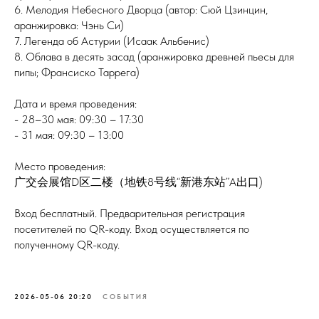
6. Мелодия Небесного Дворца (автор: Сюй Цзинцин,
аранжировка: Чэнь Си)
7. Легенда об Астурии (Исаак Альбенис)
8. Облава в десять засад (аранжировка древней пьесы для
пипы; Франсиско Таррега)
Дата и время проведения:
- 28–30 мая: 09:30 – 17:30
- 31 мая: 09:30 – 13:00
Место проведения:
广交会展馆D区二楼（地铁8号线“新港东站”A出口)
Вход бесплатный. Предварительная регистрация
посетителей по QR-коду. Вход осуществляется по
полученному QR-коду.
2026-05-06 20:20
СОБЫТИЯ