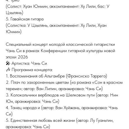
(Солист: Хуан Юнмин, аккомпанемент: Ху Лили, бас: У
Цзылянь)
5. Гавайская гитара
(Солистка: У Цзылянь, аккомпанемент: Ху Лили, Хуан
Юнмин)
Специальный концерт молодой классической гитаристки
Чэнь Си в рамках Конференции гитарной культуры новой
эпохи 2026
🎤 Артистка: Чэнь Си
🎶 Программа концерта:
1. Воспоминания об Альгамбре (Франсиско Таррега)
2. Плач по захороненным цветам (из романа «Сон в красном
тереме»; автор: Ван Липин, аранжировка: Чэнь Си)
3. Колокольчики верблюдов на Шелковом пути (автор: Нин
Юн, аранжировка: Чэнь Си)
4. Танец народа и (автор: Ван Хуйжань, аранжировка: Чэнь
Си)
5. Единственная любовь всей жизни (автор: Лу Гуаньтин,
аранжировка: Чэнь Си)