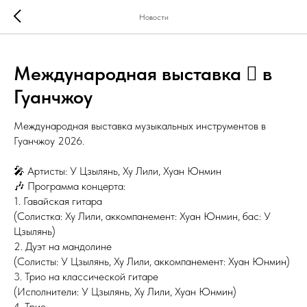
Новости
Международная выставка 🪉 в
Гуанчжоу
Международная выставка музыкальных инструментов в
Гуанчжоу 2026.
🎤 Артисты: У Цзылянь, Ху Лили, Хуан Юнмин
🎶 Программа концерта:
1. Гавайская гитара
(Солистка: Ху Лили, аккомпанемент: Хуан Юнмин, бас: У
Цзылянь)
2. Дуэт на мандолине
(Солисты: У Цзылянь, Ху Лили, аккомпанемент: Хуан Юнмин)
3. Трио на классической гитаре
(Исполнители: У Цзылянь, Ху Лили, Хуан Юнмин)
4. Трио