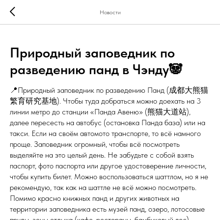
Новости
Природный заповедник по
разведению панд в Чэнду🐼
📍Природный заповедник по разведению Панд (成都大熊猫
繁育研究基地). Чтобы туда добраться можно доехать на 3
линии метро до станции «Панда Авеню» (熊猫大道站),
далее пересесть на автобус (остановка Панда база) или на
такси. Если на своём автомото транспорте, то всё намного
проще. Заповедник огромный, чтобы всё посмотреть
выделяйте на это целый день. Не забудьте с собой взять
паспорт, фото паспорта или другое удостоверение личности,
чтобы купить билет. Можно воспользоваться шаттлом, но я не
рекомендую, так как на шаттле не всё можно посмотреть.
Помимо красно книжных панд и других животных на
территории заповедника есть музей панд, озеро, лотосовые
пруды, зоны отдыха (кафе, рестораны, бамбуковый лес),