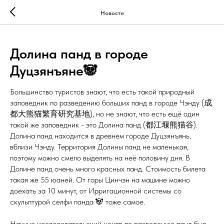
Новости
Долина панд в городе
Дуцзянъяне🐼
Большинство туристов знают, что есть такой природный
заповедник по разведению больших панд в городе Чэнду (成
都大熊猫繁育研究基地), но не знают, что есть ещё один
такой же заповедник - это Долина панд (都江堰熊猫谷).
Долина панд находится в древнем городе Дуцзянъянь,
вблизи Чэнду. Территория Долины панд не маленькая,
поэтому можно смело выделять на неё половину дня. В
Долине панд очень много красных панд. Стоимость билета
такая же 55 юаней. От горы Цинчэн на машине можно
доехать за 10 минут, от Ирригационной системы со
скульптурой селфи панда 🐼 тоже самое.
Научно исследовательский центр по разведению панд был