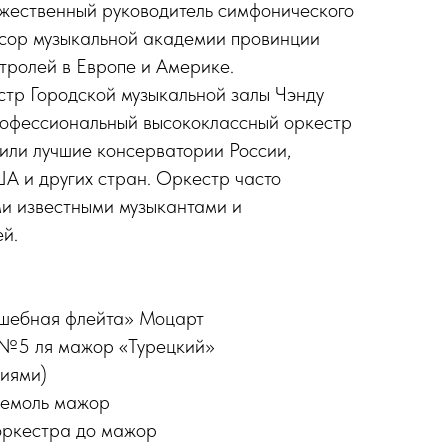
ожественный руководитель симфонического
ссор музыкальной академии провинции
стролей в Европе и Америке.
тр Городской музыкальной залы Чэнду
рофессиональный высококлассный оркестр
или лучшие консерватории России,
А и других стран. Оркестр часто
ми известными музыкантами и
ей.
лшебная флейта» Моцарт
и №5 ля мажор «Турецкий»
ниями)
емоль мажор
 оркестра до мажор