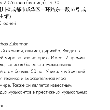
я 2026 года (пятница), 19:30
ения: 四川省成都市成华区一环路东一段16号 成
主馆）
80 юаней
chas Zukerman.
 скрипач, альтист, дирижёр. Входит в
ей мира за всю историю. Имеет 2 премии
ю, записал более ста музыкальных
ий стаж больше 50 лет. Уникальный мягкий
ая техника и выразительная игра
мире. Также он является известным
одых музыкантов в престижных музыкальных
ань.