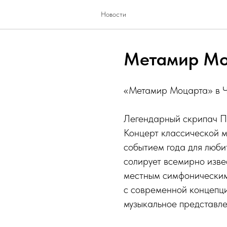
Новости
Метамир Мо
«Метамир Моцарта» в 
Легендарный скрипач П
Концерт классической м
событием года для люби
солирует всемирно изве
местным симфоническим
с современной концепц
музыкальное представле