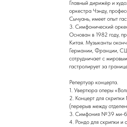
Главный дирижёр и худ
оркестра Чэнду, профе
Сычуань, имеет опыт га
3. Симфонический оркес
Основан в 1982 году, п
Китая. Музыканты оконч
Германии, Франции, СШ
сотрудничает с мировы
гастролирует за границ
Репертуар концерта.
1. Увертюра оперы «Во
2. Концерт для скрипк
(перерыв между отделе
3. Симфония №39 ми-б
4. Рондо для скрипки и