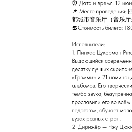
⏰ Дата и время: 12 июн
📌 Место провед
都城市音乐厅（音乐厅
💲Стоимость билета: 1
Исполнители:
1. Пинхас Цукерман Pin
Выдающийся современный
десятку лучших скрипач
«Грэмми» и 21 номинаци
альбомов. Его творческ
тембр звука, безупречн
прославили его во всём 
педагогом, обучает мол
вузах разных стран.
2. Дирижёр — Чжу Цюю