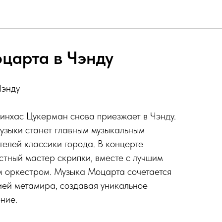
царта в Чэнду
Чэнду
инхас Цукерман снова приезжает в Чэнду.
узыки станет главным музыкальным
телей классики города. В концерте
стный мастер скрипки, вместе с лучшим
 оркестром. Музыка Моцарта сочетается
ией метамира, создавая уникальное
ние.