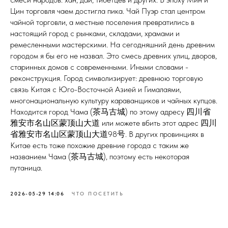
Цин торговля чаем достигла пика. Чай Пуэр стал центром
чайной торговли, а местные поселения превратились в
настоящий город с рынками, складами, храмами и
ремесленными мастерскими. На сегодняшний день древним
городом я бы его не назвал. Это смесь древних улиц, дворов,
старинных домов с современными. Иными словами -
реконструкция. Город символизирует: древнюю торговую
связь Китая с Юго-Восточной Азией и Гималаями,
многонациональную культуру караванщиков и чайных купцов.
Находится город Чама (茶马古城) по этому адресу 四川省
雅安市名山区蒙顶山大道 или можете вбить этот адрес 四川
省雅安市名山区蒙顶山大道98号. В других провинциях в
Китае есть тоже похожие древние города с таким же
названием Чама (茶马古城), поэтому есть некоторая
путаница.
2026-05-29 14:06
ЧТО ПОСЕТИТЬ