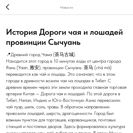
Новости
История Дороги чая и лошадей
провинции Сычуань
📍Древний город Чама (茶马古城).
Находится этот город в 10 минутах езды от центра города
Яань (Yaan, 雅安), провинции Сычуань. 茶马 (chá mǎ)
переводится как чай и лошадь. Это означает, что в этом
городе в древности возили чаи на лошадях в Тибет. С
древних времен через эти земли проходила главная торговая
артерия Китая — Дорога чая и лошадей. По этой дороге в
Тибет, Непал, Индию и Юго-Восточную Азию перевозили:
чай пуэр, шелк, соль, травы. В обратном направлении
привозили лошадей, шерсть, драгоценности. Город был
важным пунктом для торговцев, караванщиков, почтовых
станций и постоялых дворов. Здесь формировалась культура
смеси народов: хан, дай, тибетцев и других. В эпоху Мин и