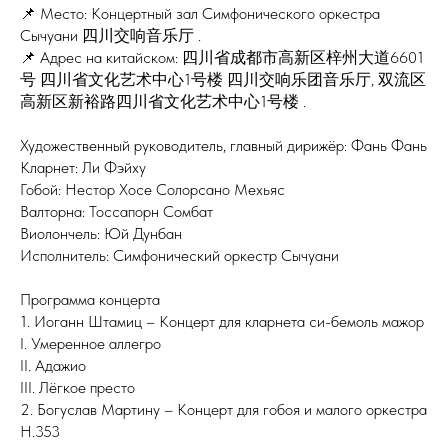
📌 Место: Концертный зал Симфонического оркестра
Сычуани 四川交响音乐厅 .
📌 Адрес на китайском: 四川省成都市高新区梓州大道6601
号 四川省文化艺术中心1号楼 四川交响乐团音乐厅, 双流区
高新区新裕路四川省文化艺术中心1号楼 .
Художественный руководитель, главный дирижёр: Фань Фань
Кларнет: Ли Фэйху
Гобой: Нестор Хосе Солорсано Мехьяс
Валторна: Тоссапорн Сомбат
Виолончель: Юй Дунбан
Исполнитель: Симфонический оркестр Сычуани
Программа концерта
1. Иоганн Штамиц – Концерт для кларнета си-бемоль мажор
I. Умеренное аллегро
II. Адажио
III. Лёгкое престо
2. Богуслав Мартину – Концерт для гобоя и малого оркестра
H.353