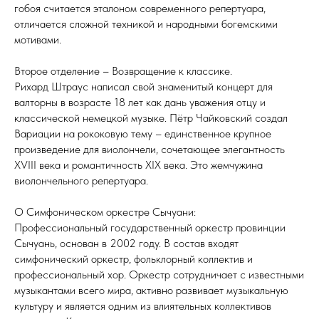
гобоя считается эталоном современного репертуара,
отличается сложной техникой и народными богемскими
мотивами.
Второе отделение – Возвращение к классике.
Рихард Штраус написал свой знаменитый концерт для
валторны в возрасте 18 лет как дань уважения отцу и
классической немецкой музыке. Пётр Чайковский создал
Вариации на рококовую тему – единственное крупное
произведение для виолончели, сочетающее элегантность
XVIII века и романтичность XIX века. Это жемчужина
виолончельного репертуара.
О Симфоническом оркестре Сычуани:
Профессиональный государственный оркестр провинции
Сычуань, основан в 2002 году. В состав входят
симфонический оркестр, фольклорный коллектив и
профессиональный хор. Оркестр сотрудничает с известными
музыкантами всего мира, активно развивает музыкальную
культуру и является одним из влиятельных коллективов