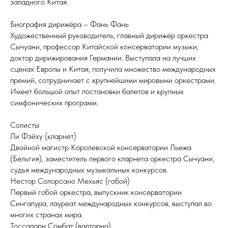
западного Китая.
Биография дирижёра – Фань Фань
Художественный руководитель, главный дирижёр оркестра
Сычуани, профессор Китайской консерватории музыки,
доктор дирижирования Германии. Выступала на лучших
сценах Европы и Китая, получила множество международных
премий, сотрудничает с крупнейшими мировыми оркестрами.
Имеет большой опыт постановки балетов и крупных
симфонических программ.
Солисты
Ли Фэйху (кларнет)
Двойной магистр Королевской консерватории Льежа
(Бельгия), заместитель первого кларнета оркестра Сычуани,
судья международных музыкальных конкурсов.
Нестор Солорсано Мехьяс (гобой)
Первый гобой оркестра, выпускник консерватории
Сингапура, лауреат международных конкурсов, выступал во
многих странах мира.
Тоссапорн Сомбат (валторна)