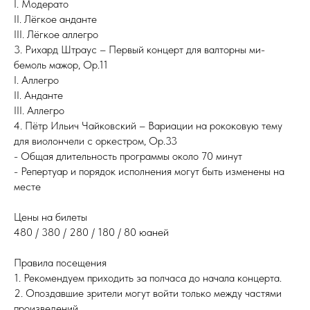
I. Модерато
II. Лёгкое анданте
III. Лёгкое аллегро
3. Рихард Штраус – Первый концерт для валторны ми-
бемоль мажор, Op.11
I. Аллегро
II. Анданте
III. Аллегро
4. Пётр Ильич Чайковский – Вариации на рококовую тему
для виолончели с оркестром, Op.33
- Общая длительность программы около 70 минут
- Репертуар и порядок исполнения могут быть изменены на
месте
Цены на билеты
480 / 380 / 280 / 180 / 80 юаней
Правила посещения
1. Рекомендуем приходить за полчаса до начала концерта.
2. Опоздавшие зрители могут войти только между частями
произведений.