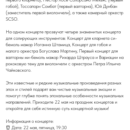
гобой), Тоссапорн Сомбат (первый валторна), Юй Дунбан
(заместитель первой виолончели), а также камерный оркестр
SCSO.
На одном концерте прозвучат четыре знаменитых концерта
для солирующих инструментов: Концерт для кларнета си-
бемоль мажор Иоганна Штамица, Концерт для гобоя и
малого оркестра Богуслава Мартину, Первый концерт для
валторны ми-бемоль мажор Рихарда Штрауса и Вариации на
рококовую тему для виолончели с оркестром Петра Ильича
Чайковского.
Эти известные и редкие музыкальные произведения разных
эпох и стилей подарят вам чистые музыкальные эмоции и
помогут глубже понять эпохальные особенности музыкальных
направлений. Приходите 22 мая на праздник концертов и
откройте для себя истинную суть концертной музыки!
Информация о концерте:
⏰ Дата: 22 мая, пятница, 19:30