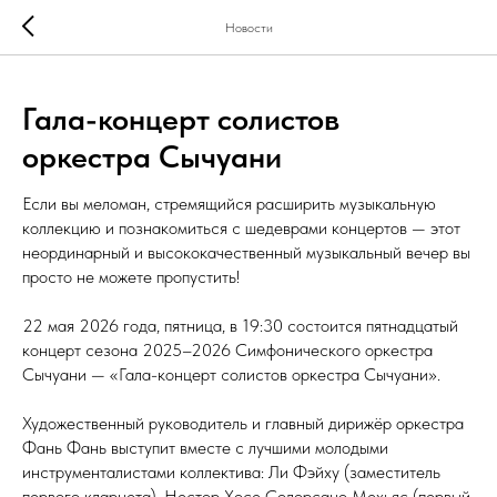
Новости
Гала-концерт солистов
оркестра Сычуани
Если вы меломан, стремящийся расширить музыкальную
коллекцию и познакомиться с шедеврами концертов — этот
неординарный и высококачественный музыкальный вечер вы
просто не можете пропустить!
22 мая 2026 года, пятница, в 19:30 состоится пятнадцатый
концерт сезона 2025–2026 Симфонического оркестра
Сычуани — «Гала-концерт солистов оркестра Сычуани».
Художественный руководитель и главный дирижёр оркестра
Фань Фань выступит вместе с лучшими молодыми
инструменталистами коллектива: Ли Фэйху (заместитель
первого кларнета), Нестор Хосе Солорсано Мехьяс (первый