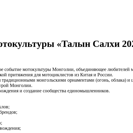
окультуры «Талын Салхи 2026
ное событие мотокультуры Монголии, объединяющее любителей 
чкой притяжения для мотоциклистов из Китая и России.
я традиционными монгольскими орнаментами (огонь, облака) и 
турой Монголии.
 вождения и создание сообщества единомышленников.
клов;
брендов;
;
 вождения;